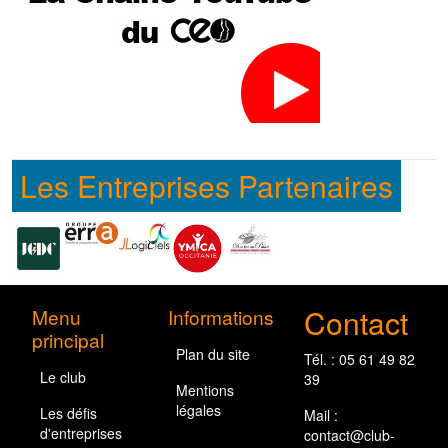
Les Entreprises Partenaires
Contact
Menu
Informations
principal
Plan du site
Tél. : 05 61 49 82
Le club
39
Mentions
légales
Les défis
Mail :
d'entreprises
contact@club-