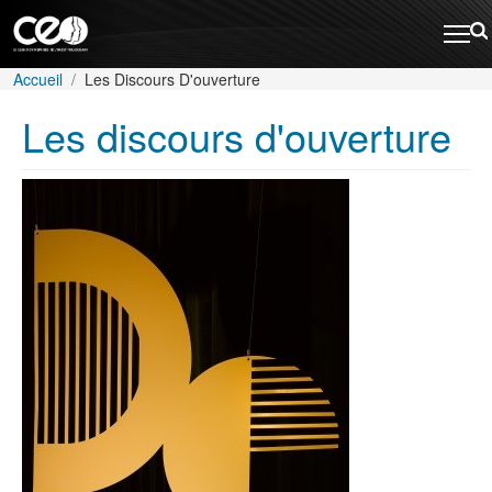
Aller au contenu principal
Rechercher
Fil d'Ariane
Accueil
Les Discours D'ouverture
Les discours d'ouverture