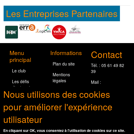
Les Entreprises Partenaires
Contact
Menu
Informations
principal
Plan du site
Tél. : 05 61 49 82
Le club
39
Mentions
légales
Les défis
Mail :
d'entreprises
contact@club-
Nous utilisons des cookies
eo.fr
Les
pour améliorer l'expérience
entreprises
adhérentes
utilisateur
Nous suivre
En cliquant sur OK, vous consentez à l'utilisation de cookies sur ce site.