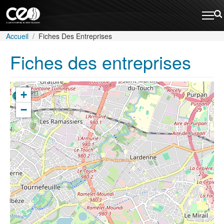
Aller au contenu principal
Rechercher
Fil d'Ariane
Accueil
Fiches Des Entreprises
Fiches des entreprises
+
−