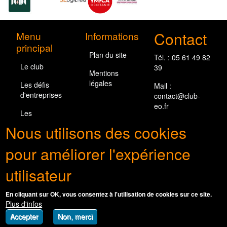
Contact
Menu
Informations
principal
Plan du site
Tél. : 05 61 49 82
Le club
39
Mentions
légales
Les défis
Mail :
d'entreprises
contact@club-
eo.fr
Les
entreprises
Nous utilisons des cookies
adhérentes
Nous suivre
pour améliorer l'expérience
utilisateur
En cliquant sur OK, vous consentez à l'utilisation de cookies sur ce site.
Plus d'infos
Accepter
Non, merci
© Le club d'entreprises de l'ouest Toulousain